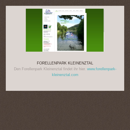
FORELLENPARK KLEINENZTAL
Den Forellenpark Kleinenztal findet ihr hier.
www.forellenpark-
kleinenztal.com