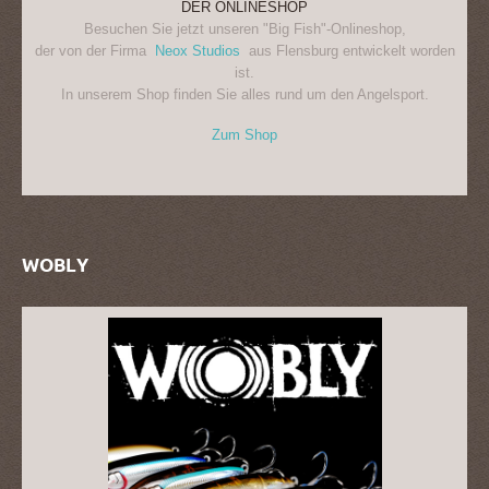
DER ONLINESHOP
Besuchen Sie jetzt unseren "Big Fish"-Onlineshop,
der von der Firma
Neox Studios
aus Flensburg entwickelt worden
ist.
In unserem Shop finden Sie alles rund um den Angelsport.
Zum Shop
WOBLY