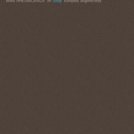
eines RHEINBOARDS im
Shop
komplett angerechnet.