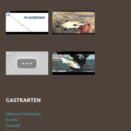
Grauvell Fishing
Barbos a mosca (Teaser)
Grauvell Komori
Teklon Rockfishing
702UL
Grauvell TV
Cabecera Grauvell TV
GASTKARTEN
Übersicht Kategorien
Events
Grauvell