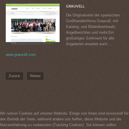
GRAUVELL
Die Originalseite der spanischen
Großhandelsfirma Grauvell, mit
Katalog- und Bilderdownloads,
Angelberichten und mehr.Ein
großartiges Sortiment für alle
Angelarten erwartet euch....
www.grauvell.com
Zurück
Weiter
Wir nutzen Cookies auf unserer Website. Einige von ihnen sind essenziell für
den Betrieb der Seite, während andere uns helfen, diese Website und die
Nutzererfahrung zu verbessern (Tracking Cookies). Sie können selbst